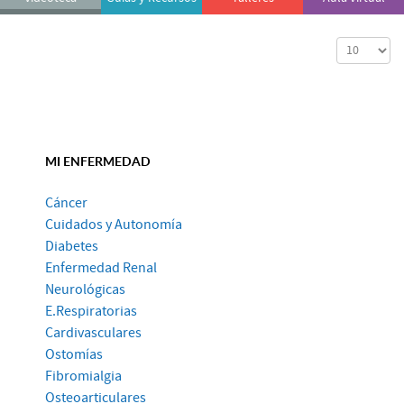
Cantidad a
MI ENFERMEDAD
Cáncer
Cuidados y Autonomía
Diabetes
Enfermedad Renal
Neurológicas
E.Respiratorias
Cardivasculares
Ostomías
Fibromialgia
Osteoarticulares