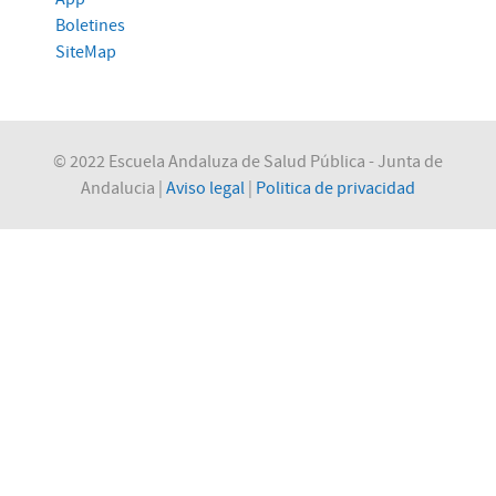
Boletines
SiteMap
© 2022 Escuela Andaluza de Salud Pública - Junta de
Andalucia |
Aviso legal
|
Politica de privacidad