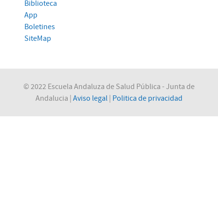
Biblioteca
App
Boletines
SiteMap
© 2022 Escuela Andaluza de Salud Pública - Junta de
Andalucia |
Aviso legal
|
Politica de privacidad