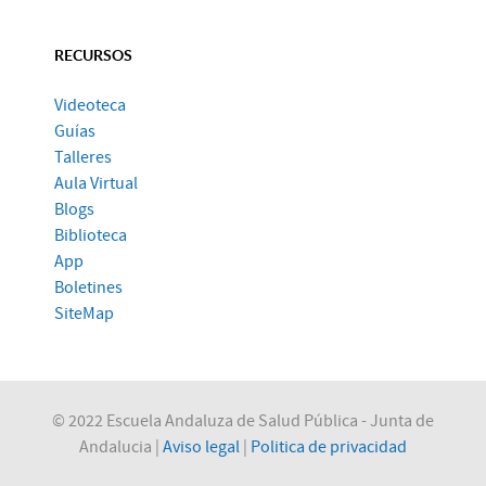
RECURSOS
Videoteca
Guías
Talleres
Aula Virtual
Blogs
Biblioteca
App
Boletines
SiteMap
© 2022 Escuela Andaluza de Salud Pública - Junta de
Andalucia |
Aviso legal
|
Politica de privacidad