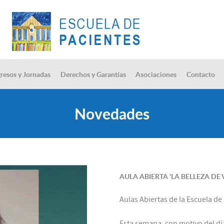
resos y Jornadas
Derechos y Garantías
Asociaciones
Contacto
Novedades
AULA ABIERTA 'LA BELLEZA DE
Aulas Abiertas de la Escuela d
Esta semana, con motivo del día