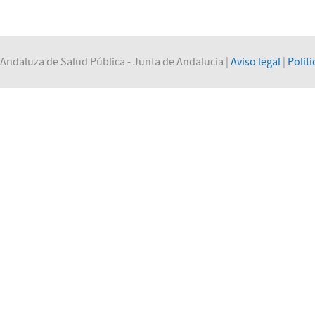
Andaluza de Salud Pública - Junta de Andalucia |
Aviso legal
|
Politi