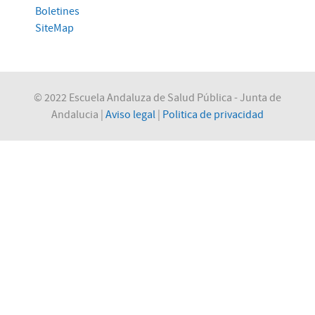
Boletines
SiteMap
© 2022 Escuela Andaluza de Salud Pública - Junta de
Andalucia |
Aviso legal
|
Politica de privacidad