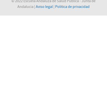
© 2022 Escuela Andaluza de Salud Pública - Junta de
Andalucia |
Aviso legal
|
Politica de privacidad